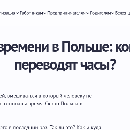
лизация
Работникам
Предпринимателям
Родителям
Беженц
времени в Польше: ког
переводят часы?
ей, вмешиваться в который человеку не
но относится время. Скоро Польша в
это в последний раз. Так ли это? Как и куда