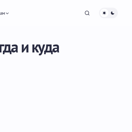
ам
да и куда