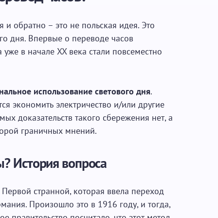
 и обратно – это не польская идея. Это
его дня. Впервые о переводе часов
а уже в начале XX века стали повсеместно
нальное использование светового дня
.
тся экономить электричество и/или другие
мых доказательств такого сбережения нет, а
орой граничных мнений.
ы? История вопроса
 Первой странной, которая ввела переход
рмания. Произошло это в 1916 году, и тогда,
е правительство посчитало, что этот метод