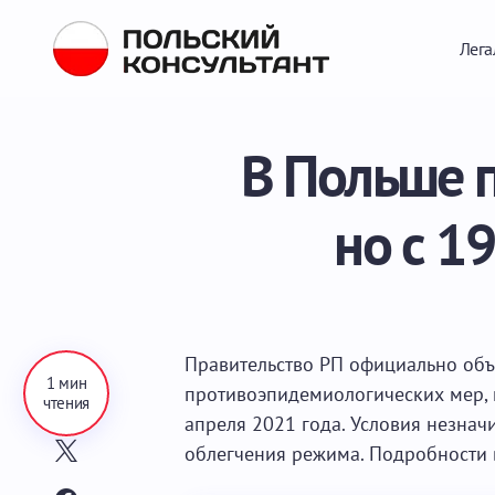
Лега
В Польше п
но с 1
Правительство РП официально об
1 мин
противоэпидемиологических мер, к
чтения
апреля 2021 года. Условия незнач
облегчения режима. Подробности в