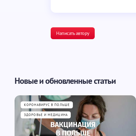
Написать автору
Ваш адрес email не будет опубликован.
Новые и обновленные статьи
Ваше имя *
КОРОНАВИРУС В ПОЛЬШЕ
Ваш вопрос *
ЗДОРОВЬЕ И МЕДИЦИНА