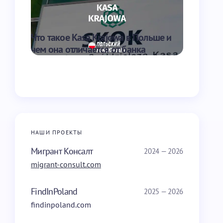
Что такое Kasa Krajowa в Польше и
Что такое
чем она отличается от банка
перевести
НАШИ ПРОЕКТЫ
Мигрант Консалт
2024 — 2026
migrant-consult.com
FindInPoland
2025 — 2026
findinpoland.com