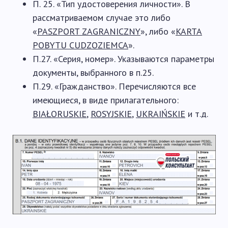
П. 25. «Тип удостоверения личности». В
рассматриваемом случае это либо
«
PASZPORT ZAGRANICZNY
», либо «
KARTA
POBYTU CUDZOZIEMCA
».
П.27. «Серия, номер». Указываются параметры
документы, выбранного в п.25.
П.29. «Гражданство». Перечисляются все
имеющиеся, в виде прилагательного:
BIAŁORUSKIE
,
ROSYJSKIE
,
UKRAIŃSKIE
и т.д.