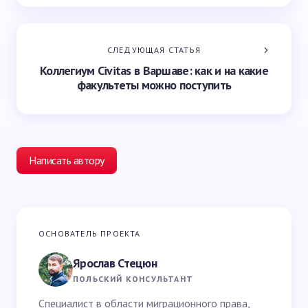
СЛЕДУЮЩАЯ СТАТЬЯ
Коллегиум Civitas в Варшаве: как и на какие
факультеты можно поступить
Написать автору
Ваш адрес email не будет опубликован.
Обязательные
ОСНОВАТЕЛЬ ПРОЕКТА
поля помечены
*
Ярослав Стецюн
Ваше имя *
ПОЛЬСКИЙ КОНСУЛЬТАНТ
Специалист в области миграционного права,