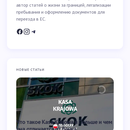
автор статей о жизни за границей, легализации
Email *
пребывания и оформлению документов для
переезда в ЕС.
Ваш вопрос *
НОВЫЕ СТАТЬИ
Запомнить имя и email для следующих
комментариев
Отправить
Что такое Kasa Krajowa в Польше и чем
Что та
она отличается от банка
переве