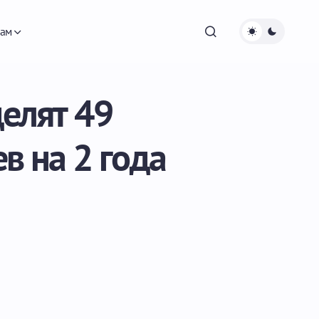
ам
елят 49
в на 2 года