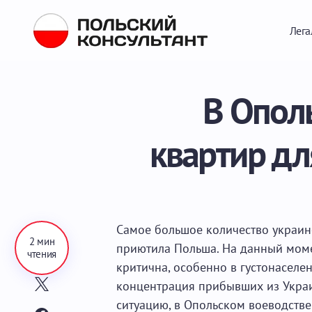
Лега
В Опол
квартир дл
Самое большое количество украин
2 мин
приютила Польша. На данный моме
чтения
критична, особенно в густонаселе
концентрация прибывших из Укра
ситуацию, в Опольском воеводстве