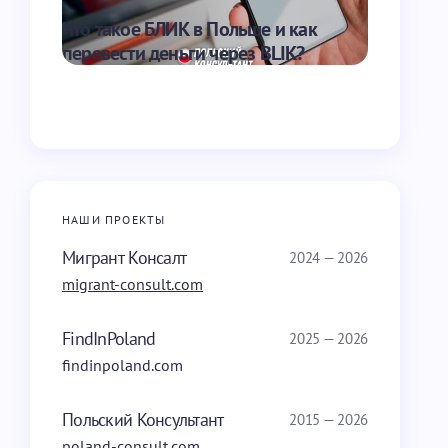
Что такое БЛИК в Польше и как
Зарплата 
перевести деньги через BLIK?
получить
НАШИ ПРОЕКТЫ
Мигрант Консалт
2024 — 2026
migrant-consult.com
FindInPoland
2025 — 2026
findinpoland.com
Польский Консультант
2015 — 2026
poland-consult.com