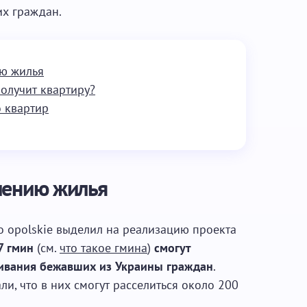
их граждан.
ию жилья
получит квартиру?
о квартир
лению жилья
 opolskie выделил на реализацию проекта
7 гмин
(см.
что такое гмина
)
смогут
живания бежавших из Украины граждан
.
и, что в них смогут расселиться около 200