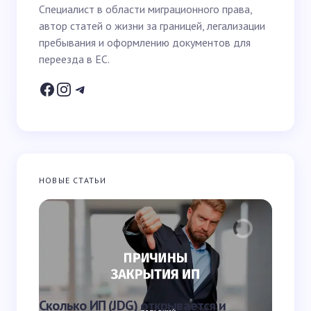
Специалист в области миграционного права,
автор статей о жизни за границей, легализации
Email *
пребывания и оформлению документов для
переезда в ЕС.
Ваш вопрос *
НОВЫЕ СТАТЬИ
Запомнить имя и email для следующих
комментариев
Отправить
Что яв
Сколько ИП (JDG) открывается и
наказа