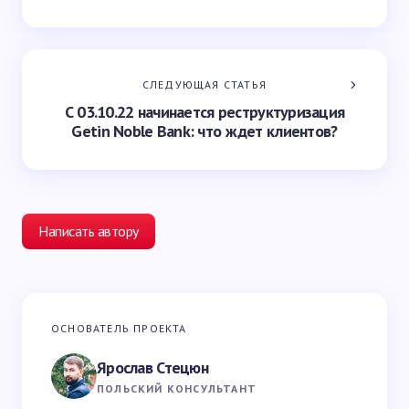
СЛЕДУЮЩАЯ СТАТЬЯ
С 03.10.22 начинается реструктуризация
Getin Noble Bank: что ждет клиентов?
Написать автору
Ваш адрес email не будет опубликован.
Обязательные
ОСНОВАТЕЛЬ ПРОЕКТА
поля помечены
*
Ярослав Стецюн
Ваше имя *
ПОЛЬСКИЙ КОНСУЛЬТАНТ