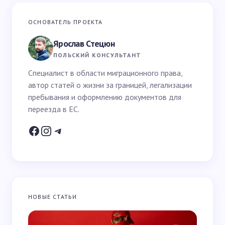
Ваш адрес email не будет опубликован.
Обязательные
ОСНОВАТЕЛЬ ПРОЕКТА
поля помечены
*
Ярослав Стецюн
Ваше имя *
ПОЛЬСКИЙ КОНСУЛЬТАНТ
Специалист в области миграционного права,
автор статей о жизни за границей, легализации
Email *
пребывания и оформлению документов для
переезда в ЕС.
Ваш вопрос *
НОВЫЕ СТАТЬИ
Запомнить имя и email для следующих
комментариев