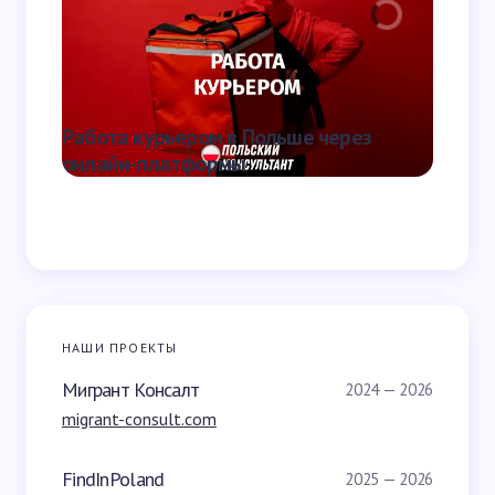
Отправить
Работа курьером в Польше через
Что та
онлайн-платформы
она от
НАШИ ПРОЕКТЫ
Мигрант Консалт
2024 — 2026
migrant-consult.com
FindInPoland
2025 — 2026