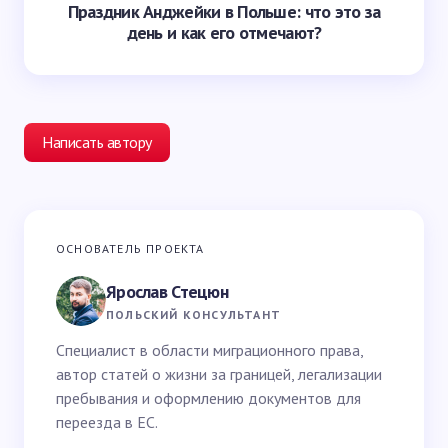
Праздник Анджейки в Польше: что это за
день и как его отмечают?
Написать автору
Ваш адрес email не будет опубликован.
Обязательные
ОСНОВАТЕЛЬ ПРОЕКТА
поля помечены
*
Ярослав Стецюн
Ваше имя *
ПОЛЬСКИЙ КОНСУЛЬТАНТ
Специалист в области миграционного права,
автор статей о жизни за границей, легализации
Email *
пребывания и оформлению документов для
переезда в ЕС.