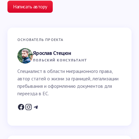
Написать автору
Ваш адрес email не будет опубликован.
Обязательные
ОСНОВАТЕЛЬ ПРОЕКТА
поля помечены
*
Ярослав Стецюн
Ваше имя *
ПОЛЬСКИЙ КОНСУЛЬТАНТ
Специалист в области миграционного права,
автор статей о жизни за границей, легализации
Email *
пребывания и оформлению документов для
переезда в ЕС.
Ваш вопрос *