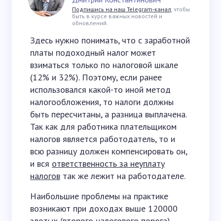
Подпишись на наш Telegram-канал
, чтобы
быть в курсе важных новостей и
обновлений.
Здесь нужно понимать, что с заработной
платы подоходный налог может
взиматься только по налоговой шкале
(12% и 32%). Поэтому, если ранее
использовался какой-то иной метод
налогообложения, то налоги должны
быть пересчитаны, а разница выплачена.
Так как для работника плательщиком
налогов является работодатель, то и
всю разницу должен компенсировать он,
и вся
ответственность за неуплату
налогов
так же лежит на работодателе.
Наибольшие проблемы на практике
возникают при доходах выше 120000
злотых (второго налогового порога),