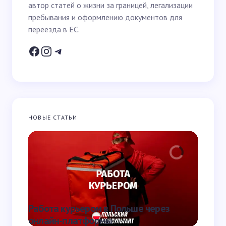
автор статей о жизни за границей, легализации
Email *
пребывания и оформлению документов для
переезда в ЕС.
Ваш вопрос *
НОВЫЕ СТАТЬИ
Запомнить имя и email для следующих
комментариев
Отправить
Работа курьером в Польше через
Что та
онлайн-платформы
она от