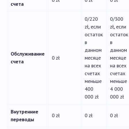
счета
0/220
0/300
zł, если
zł, если
остаток
остаток
в
в
данном
данном
Обслуживание
0 zł
месяце
месяце
счета
на всех
на всех
счетах
счетах
меньше
меньше
400
4 000
000 zł
000 zł
Внутренние
0 zł
0 zł
0 zł
переводы