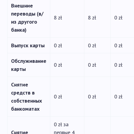
Внешние
переводы (в/
8 zł
8 zł
0 zł
из другого
банка)
Выпуск карты
0 zł
0 zł
0 zł
Обслуживание
0 zł
0 zł
0 zł
карты
Снятие
средств в
0 zł
0 zł
0 zł
собственных
банкоматах
0 zł за
Снятие
первые 4