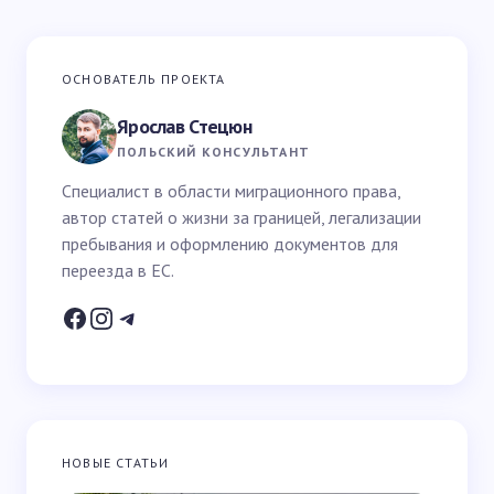
Ваш адрес email не будет опубликован.
Обязательные
ОСНОВАТЕЛЬ ПРОЕКТА
поля помечены
*
Ярослав Стецюн
Ваше имя *
ПОЛЬСКИЙ КОНСУЛЬТАНТ
Специалист в области миграционного права,
автор статей о жизни за границей, легализации
Email *
пребывания и оформлению документов для
переезда в ЕС.
Ваш вопрос *
НОВЫЕ СТАТЬИ
Запомнить имя и email для следующих