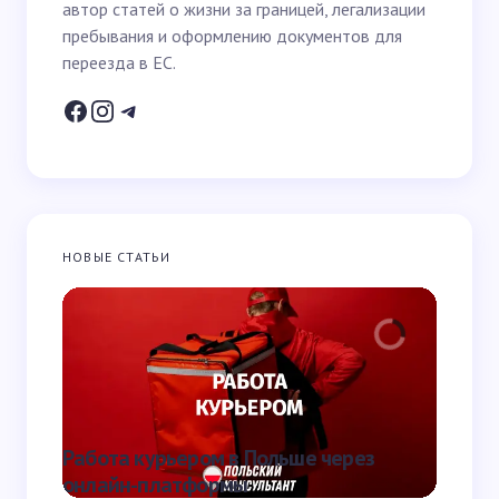
автор статей о жизни за границей, легализации
Email *
пребывания и оформлению документов для
переезда в ЕС.
Ваш вопрос *
НОВЫЕ СТАТЬИ
Запомнить имя и email для следующих
комментариев
Отправить
Работа курьером в Польше через
Что та
онлайн-платформы
она от