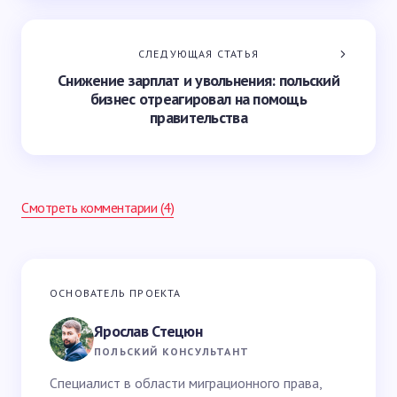
СЛЕДУЮЩАЯ СТАТЬЯ
Снижение зарплат и увольнения: польский
бизнес отреагировал на помощь
правительства
Смотреть комментарии (4)
Ваш адрес email не будет опубликован.
Обязательные
ОСНОВАТЕЛЬ ПРОЕКТА
поля помечены
*
Ярослав Стецюн
Ваше имя *
ПОЛЬСКИЙ КОНСУЛЬТАНТ
Специалист в области миграционного права,