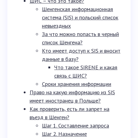
ШИС – что это такое?
Шенгенская информационная
система (SIS) и польский список
невыездных
За что можно попасть в черный
список Шенгена?
Кто имеет доступ к SIS и вносит
данные в базу?
Что такое SIRENE и какая
связь с ШИС?
Сроки хранения информации
Право на какую информацию из SIS
имеет иностранец в Польше?
Как проверить, есть ли запрет на
въезд в Шенген?
Шаг 1. Составление запроса
Шаг 2. Назначение