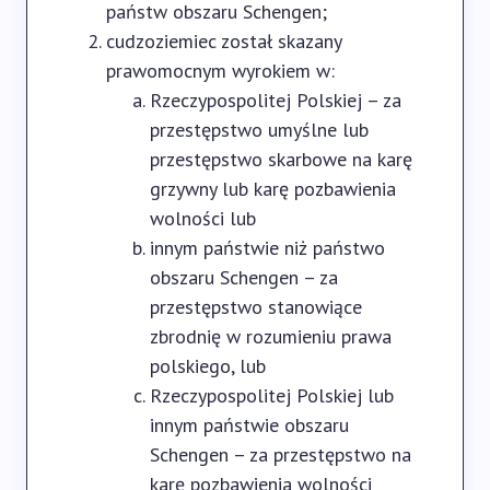
państw obszaru Schengen;
cudzoziemiec został skazany
prawomocnym wyrokiem w:
Rzeczypospolitej Polskiej – za
przestępstwo umyślne lub
przestępstwo skarbowe na karę
grzywny lub karę pozbawienia
wolności lub
innym państwie niż państwo
obszaru Schengen – za
przestępstwo stanowiące
zbrodnię w rozumieniu prawa
polskiego, lub
Rzeczypospolitej Polskiej lub
innym państwie obszaru
Schengen – za przestępstwo na
karę pozbawienia wolności