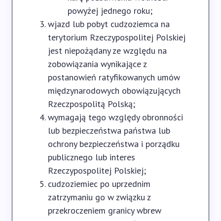
powyżej jednego roku;
wjazd lub pobyt cudzoziemca na
terytorium Rzeczypospolitej Polskiej
jest niepożądany ze względu na
zobowiązania wynikające z
postanowień ratyfikowanych umów
międzynarodowych obowiązujących
Rzeczpospolitą Polską;
wymagają tego względy obronności
lub bezpieczeństwa państwa lub
ochrony bezpieczeństwa i porządku
publicznego lub interes
Rzeczypospolitej Polskiej;
cudzoziemiec po uprzednim
zatrzymaniu go w związku z
przekroczeniem granicy wbrew