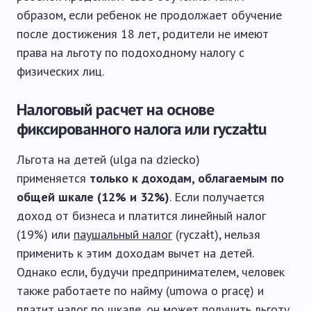
образом, если ребенок не продолжает обучение
после достижения 18 лет, родители не имеют
права на льготу по подоходному налогу с
физических лиц.
Налоговый расчет на основе
фиксированного налога или ryczałtu
Льгота на детей (ulga na dziecko)
применяется
только к доходам, облагаемым по
общей шкале (12% и 32%)
. Если получается
доход от бизнеса и платится линейный налог
(19%) или
паушальный налог
(ryczałt), нельзя
применить к этим доходам вычет на детей.
Однако если, будучи предпринимателем, человек
также работаете по найму (umowa o pracę) и
платит налог по шкале, он может получить льготу