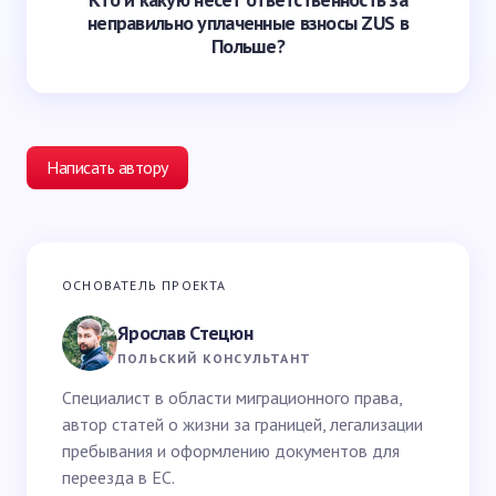
неправильно уплаченные взносы ZUS в
Польше?
Написать автору
Ваш адрес email не будет опубликован.
Обязательные
ОСНОВАТЕЛЬ ПРОЕКТА
поля помечены
*
Ярослав Стецюн
Ваше имя *
ПОЛЬСКИЙ КОНСУЛЬТАНТ
Специалист в области миграционного права,
автор статей о жизни за границей, легализации
Email *
пребывания и оформлению документов для
переезда в ЕС.