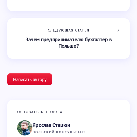
СЛЕДУЮЩАЯ СТАТЬЯ
Зачем предпринимателю бухгалтер в
Польше?
Написать автору
Ваш адрес email не будет опубликован.
Обязательные
ОСНОВАТЕЛЬ ПРОЕКТА
поля помечены
*
Ярослав Стецюн
Ваше имя *
ПОЛЬСКИЙ КОНСУЛЬТАНТ