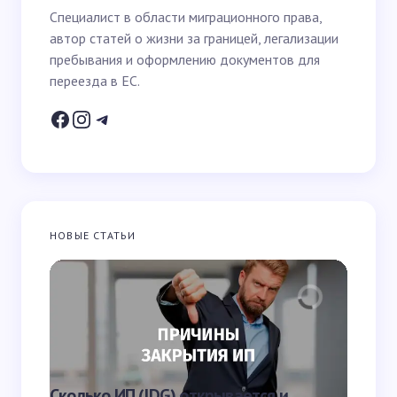
Специалист в области миграционного права,
автор статей о жизни за границей, легализации
Email *
пребывания и оформлению документов для
переезда в ЕС.
Ваш вопрос *
НОВЫЕ СТАТЬИ
Запомнить имя и email для следующих
комментариев
Отправить
Что яв
Сколько ИП (JDG) открывается и
наказа