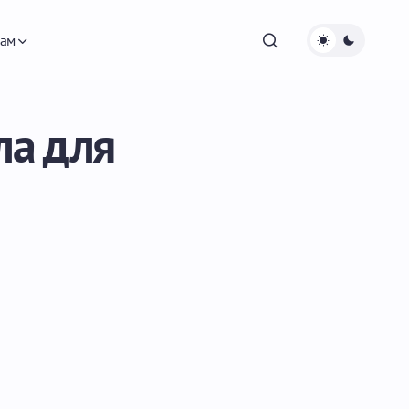
ам
ла для