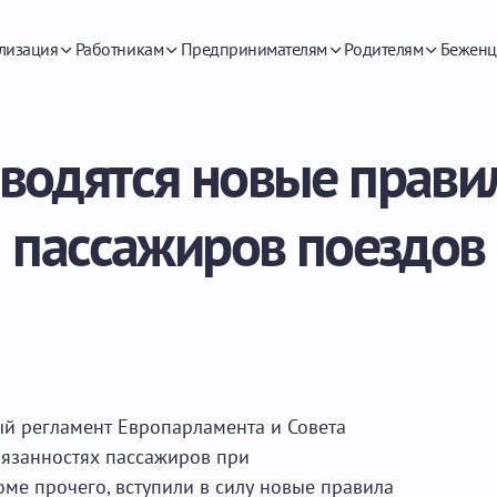
лизация
Работникам
Предпринимателям
Родителям
Беженц
вводятся новые прави
пассажиров поездов
ый регламент Европарламента и Совета
бязанностях пассажиров при
е прочего, вступили в силу новые правила