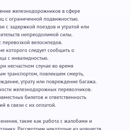
чения железнодорожников в сфере
иц с ограниченной подвижностью.
зи с задержкой поездов и утратой или
оятельств непреодолимой силы.
с перевозкой велосипедов.
ие которого следует сообщить о
ца с инвалидностью.
ри несчастном случае во время
м транспортом, повлекшем смерть,
ждение, утрату или повреждение багажа.
нности железнодорожных перевозчиков.
вместных билетов и ответственность
 в связи с их оплатой.
менения, такие как работа с жалобами и
зчику. Рассмотрим некоторые из новшеств