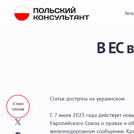
Лега
В ЕС 
Статья доступна на
украинском
4 мин
чтения
С 7 июня 2023 года действует нов
Европейского Союза о правах и о
железнодорожном сообщении. Кром