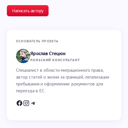
Написать автору
Ваш адрес email не будет опубликован.
Обязательные
ОСНОВАТЕЛЬ ПРОЕКТА
поля помечены
*
Ярослав Стецюн
Ваше имя *
ПОЛЬСКИЙ КОНСУЛЬТАНТ
Специалист в области миграционного права,
автор статей о жизни за границей, легализации
Email *
пребывания и оформлению документов для
переезда в ЕС.
Ваш вопрос *