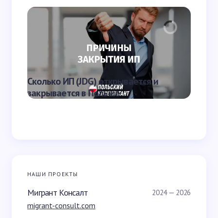
комментариев
Отправить
Что яв
Сколько ИП (JDG) открывается и
наказа
закрывается в Польше
Польш
НАШИ ПРОЕКТЫ
Мигрант Консалт
2024 — 2026
migrant-consult.com