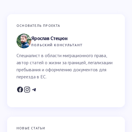
Ваш адрес email не будет опубликован.
Обязательные
ОСНОВАТЕЛЬ ПРОЕКТА
поля помечены
*
Ярослав Стецюн
Ваше имя *
ПОЛЬСКИЙ КОНСУЛЬТАНТ
Специалист в области миграционного права,
автор статей о жизни за границей, легализации
Email *
пребывания и оформлению документов для
переезда в ЕС.
Ваш вопрос *
НОВЫЕ СТАТЬИ
Запомнить имя и email для следующих