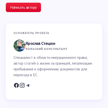
Написать автору
Ваш адрес email не будет опубликован.
Обязательные
ОСНОВАТЕЛЬ ПРОЕКТА
поля помечены
*
Ярослав Стецюн
Ваше имя *
ПОЛЬСКИЙ КОНСУЛЬТАНТ
Специалист в области миграционного права,
автор статей о жизни за границей, легализации
Email *
пребывания и оформлению документов для
переезда в ЕС.
Ваш вопрос *