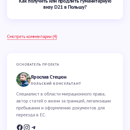
Как получить или продлить гуманитарную
визу D21 в Польшу?
Смотреть комментарии (4)
Ваш адрес email не будет опубликован.
Обязательные
ОСНОВАТЕЛЬ ПРОЕКТА
поля помечены
*
Ярослав Стецюн
Ваше имя *
ПОЛЬСКИЙ КОНСУЛЬТАНТ
Специалист в области миграционного права,
автор статей о жизни за границей, легализации
Email *
пребывания и оформлению документов для
переезда в ЕС.
Ваш вопрос *