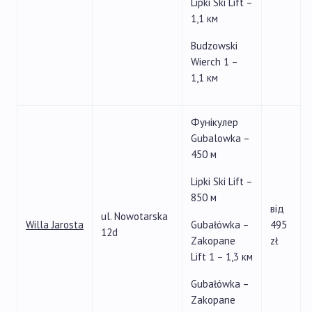
Lipki Ski Lift –
1,1 км
Budzowski
Wierch 1 –
1,1 км
Фунікулер
Gubalowka –
450 м
Lipki Ski Lift –
850 м
від
ul. Nowotarska
Willa Jarosta
Gubałówka –
495
12d
Zakopane
zł
Lift 1 – 1,3 км
Gubałówka –
Zakopane