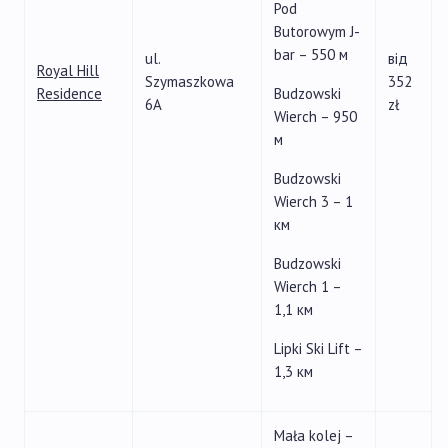
Pod
Butorowym J-
bar – 550 м
ul.
від
Royal Hill
Szymaszkowa
352
Residence
Budzowski
6A
zł
Wierch – 950
м
Budzowski
Wierch 3 – 1
км
Budzowski
Wierch 1 –
1,1 км
Lipki Ski Lift –
1,3 км
Mała kolej –