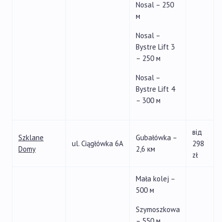
Nosal – 250
м
Nosal –
Bystre Lift 3
– 250 м
Nosal –
Bystre Lift 4
– 300 м
від
Szklane
Gubałówka –
ul. Ciągłówka 6A
298
Domy
2,6 км
zł
Mała kolej –
500 м
Szymoszkowa
– 550 м