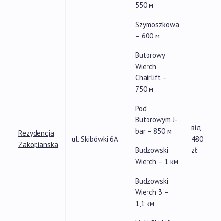
550 м
Szymoszkowa
– 600 м
Butorowy
Wierch
Chairlift –
750 м
Pod
Butorowym J-
від
bar – 850 м
Rezydencja
ul. Skibówki 6A
480
Zakopianska
Budzowski
zł
Wierch – 1 км
Budzowski
Wierch 3 –
1,1 км