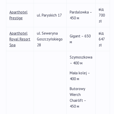
від
Aparthotel
Pardalowka –
ul. Paryskich 17
700
Prestige
450 м
zł
Aparthotel
ul. Seweryna
від
Gigant – 650
Royal Resort
Goszczyńskiego
647
м
Spa
28
zł
Szymoszkowa
– 400 м
Mała kolej –
400 м
Butorowy
Wierch
Chairlift –
450 м