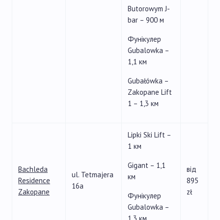
Butorowym J-
bar – 900 м
Фунікулер
Gubalowka –
1,1 км
Gubałówka –
Zakopane Lift
1 – 1,3 км
Lipki Ski Lift –
1 км
Gigant – 1,1
Bachleda
від
ul. Tetmajera
км
Residence
895
16a
Zakopane
zł
Фунікулер
Gubalowka –
1,3 км