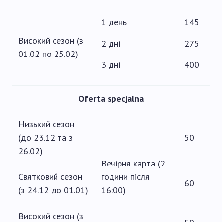
1 день
145
Високий сезон (з
2 дні
275
01.02 по 25.02)
3 дні
400
Oferta specjalna
Низький сезон
(до 23.12 та з
50
26.02)
Вечірня карта (2
Святковий сезон
години після
60
(з 24.12 до 01.01)
16:00)
Високий сезон (з