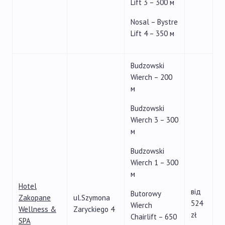
Lift 3 – 300 м
Nosal – Bystre
Lift 4 – 350 м
Budzowski
Wierch – 200
м
Budzowski
Wierch 3 – 300
м
Budzowski
Wierch 1 – 300
м
Hotel
від
Butorowy
Zakopane
ul.Szymona
524
Wierch
Wellness &
Zaryckiego 4
zł
Chairlift – 650
SPA