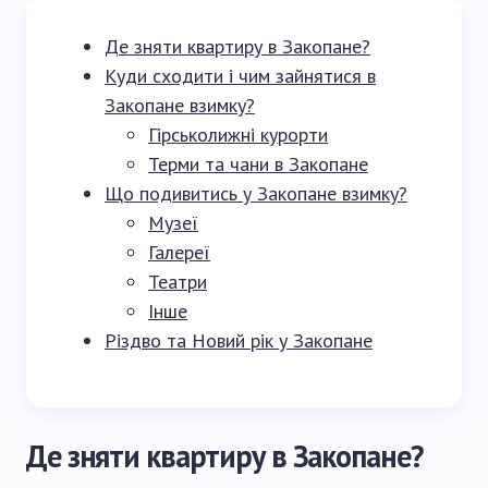
Де зняти квартиру в Закопане?
Куди сходити і чим зайнятися в
Закопане взимку?
Гірськолижні курорти
Терми та чани в Закопане
Що подивитись у Закопане взимку?
Музеї
Галереї
Театри
Інше
Різдво та Новий рік у Закопане
Де зняти квартиру в Закопане?