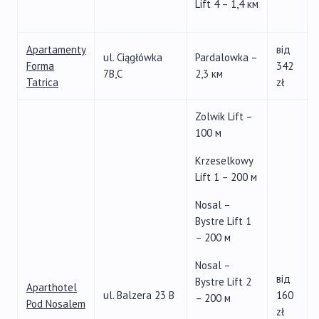
Lift 4 – 1,4 км
Apartamenty
від
ul. Ciągłówka
Pardalowka –
Forma
342
7B,C
2,3 км
Tatrica
zł
Zolwik Lift –
100 м
Krzeselkowy
Lift 1 – 200 м
Nosal –
Bystre Lift 1
– 200 м
Nosal –
від
Bystre Lift 2
Aparthotel
ul. Balzera 23 B
160
– 200 м
Pod Nosalem
zł