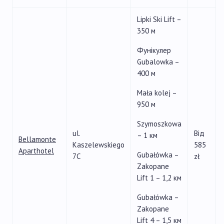
Lipki Ski Lift –
350 м
Фунікулер
Gubalowka –
400 м
Mała kolej –
950 м
Szymoszkowa
ul.
Від
– 1 км
Bellamonte
Kaszelewskiego
585
Aparthotel
Gubałówka –
7C
zł
Zakopane
Lift 1 – 1,2 км
Gubałówka –
Zakopane
Lift 4 – 1,5 км