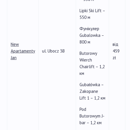
Lipki Ski Lift –
550 м
Фунікулер
Gubalowka –
800 м
New
від
Apartamenty
ul. Ubocz 3B
459
Butorowy
Jan
zł
Wierch
Chairlift – 1,2
км
Gubałówka –
Zakopane
Lift 1 – 1,2 км
Pod
Butorowym J-
bar – 1,2 км