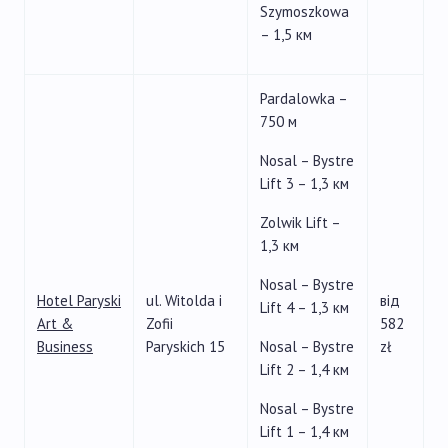
Szymoszkowa
– 1,5 км
Pardalowka –
750 м
Nosal – Bystre
Lift 3 – 1,3 км
Zolwik Lift –
1,3 км
Nosal – Bystre
Hotel Paryski
ul. Witolda i
від
Lift 4 – 1,3 км
Art &
Zofii
582
Business
Paryskich 15
Nosal – Bystre
zł
Lift 2 – 1,4 км
Nosal – Bystre
Lift 1 – 1,4 км