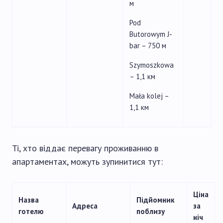
м
Pod
Butorowym J-
bar – 750 м
Szymoszkowa
– 1,1 км
Mała kolej –
1,1 км
Ті, хто віддає перевагу проживанню в
апартаментах, можуть зупинитися тут:
Ціна
Назва
Підйомник
Адреса
за
готелю
поблизу
ніч