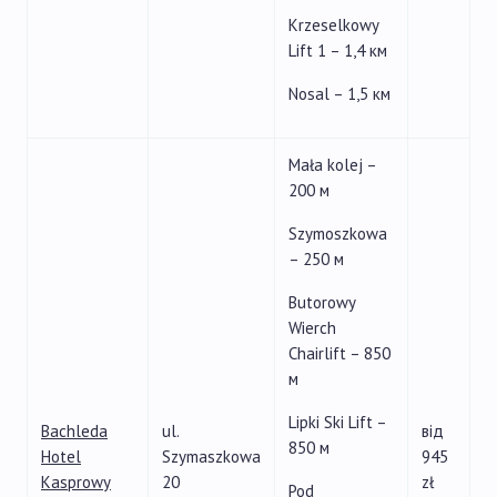
Krzeselkowy
Lift 1 – 1,4 км
Nosal – 1,5 км
Mała kolej –
200 м
Szymoszkowa
– 250 м
Butorowy
Wierch
Chairlift – 850
м
Lipki Ski Lift –
Bachleda
ul.
від
850 м
Hotel
Szymaszkowa
945
Kasprowy
20
zł
Pod