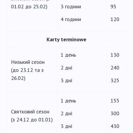
01.02 до 25.02)
3 години
95
4 години
120
Karty terminowe
1 день
130
Низький сезон
2 дні
240
(до 23.12 та з
26.02)
3 дні
325
1 день
155
Святковий сезон
2 дні
300
(з 24.12 до 01.01)
3 дні
430