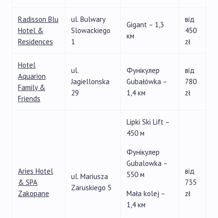
Radisson Blu
ul. Bulwary
від
Gigant – 1,3
Hotel &
Slowackiego
450
км
Residences
1
zł
Hotel
ul.
Фунікулер
від
Aquarion
Jagiellonska
Gubałówka –
780
Family &
29
1,4 км
zł
Friends
Lipki Ski Lift –
450 м
Фунікулер
Gubalowka –
Aries Hotel
від
550 м
ul. Mariusza
& SPA
735
Zaruskiego 5
Zakopane
Mała kolej –
zł
1,4 км