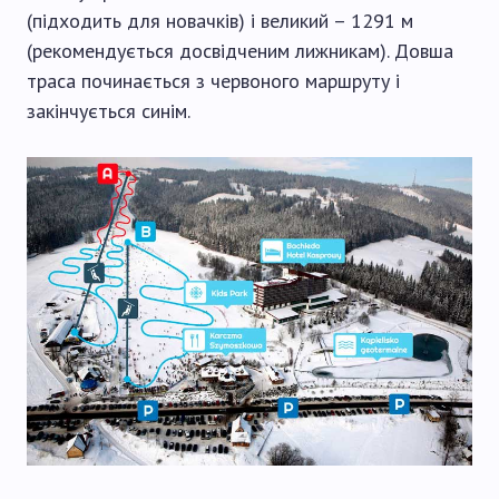
(підходить для новачків) і великий – 1291 м
(рекомендується досвідченим лижникам). Довша
траса починається з червоного маршруту і
закінчується синім.