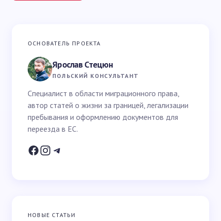
Ваш адрес email не будет опубликован.
Обязательные
ОСНОВАТЕЛЬ ПРОЕКТА
поля помечены
*
Ярослав Стецюн
Ваше имя *
ПОЛЬСКИЙ КОНСУЛЬТАНТ
Специалист в области миграционного права,
автор статей о жизни за границей, легализации
Email *
пребывания и оформлению документов для
переезда в ЕС.
Ваш вопрос *
НОВЫЕ СТАТЬИ
Запомнить имя и email для следующих