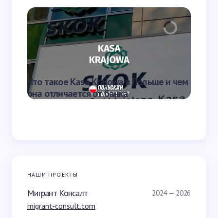
комментариев
Отправить
Что такое Kasa Krajowa в Польше и чем
Что та
она отличается от банка
переве
НАШИ ПРОЕКТЫ
Мигрант Консалт
2024 — 2026
migrant-consult.com