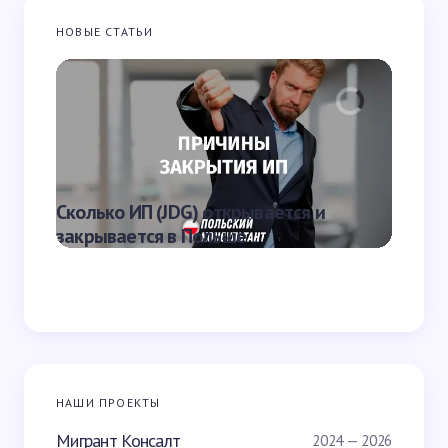
НОВЫЕ СТАТЬИ
Запомнить имя и email для следующих
комментариев
Отправить
Что яв
Сколько ИП (JDG) открывается и
наказа
закрывается в Польше
Польш
НАШИ ПРОЕКТЫ
Мигрант Консалт
2024 — 2026