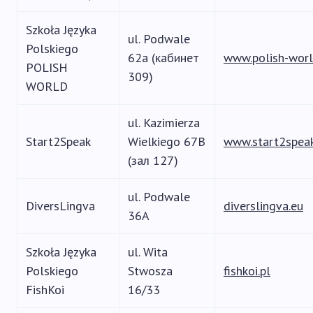
Szkoła Języka
ul. Podwale
Polskiego
62a (кабинет
www.polish-worl
POLISH
309)
WORLD
ul. Kazimierza
Start2Speak
Wielkiego 67B
www.start2spea
(зал 127)
ul. Podwale
DiversLingva
diverslingva.eu
36A
Szkoła Języka
ul. Wita
Polskiego
Stwosza
fishkoi.pl
FishKoi
16/33