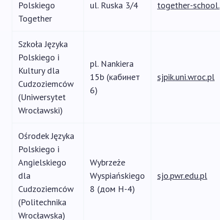
Polskiego
ul. Ruska 3/4
together-school.
Together
Szkoła Języka
Polskiego i
pl. Nankiera
Kultury dla
15b (кабинет
sjpik.uni.wroc.pl
Cudzoziemców
6)
(Uniwersytet
Wrocławski)
Ośrodek Języka
Polskiego i
Angielskiego
Wybrzeże
dla
Wyspiańskiego
sjo.pwr.edu.pl
Cudzoziemców
8 (дом H-4)
(Politechnika
Wrocławska)