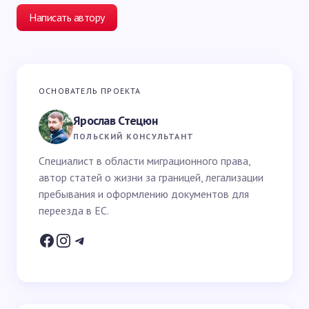
Написать автору
Ваш адрес email не будет опубликован.
Обязательные
ОСНОВАТЕЛЬ ПРОЕКТА
поля помечены
*
Ярослав Стецюн
Ваше имя *
ПОЛЬСКИЙ КОНСУЛЬТАНТ
Специалист в области миграционного права,
автор статей о жизни за границей, легализации
Email *
пребывания и оформлению документов для
переезда в ЕС.
Ваш вопрос *