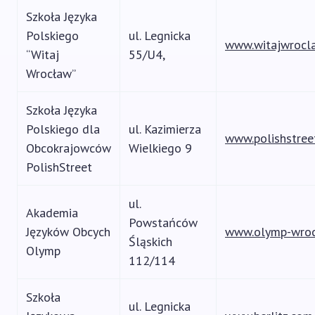
Szkoła Języka
Polskiego
ul. Legnicka
www.witajwrocla
“Witaj
55/U4,
Wrocław”
Szkoła Języka
Polskiego dla
ul. Kazimierza
www.polishstree
Obcokrajowców
Wielkiego 9
PolishStreet
ul.
Akademia
Powstańców
Języków Obcych
www.olymp-wroc
Śląskich
Olymp
112/114
Szkoła
ul. Legnicka