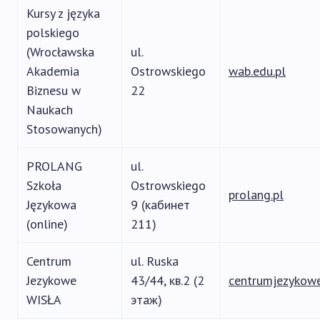
Kursy z języka
polskiego
(Wrocławska
ul.
Akademia
Ostrowskiego
wab.edu.pl
Biznesu w
22
Naukach
Stosowanych)
PROLANG
ul.
Szkoła
Ostrowskiego
prolang.pl
Językowa
9 (кабинет
(online)
211)
Centrum
ul. Ruska
Jezykowe
43/44, кв.2 (2
centrumjezykowe
WISŁA
этаж)