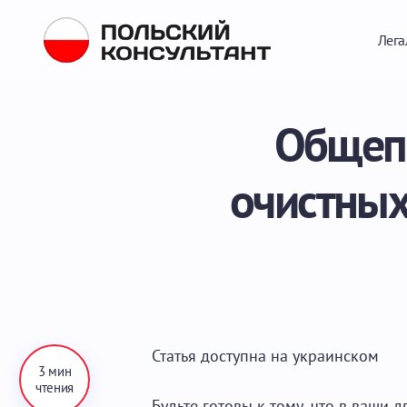
Лега
Общепо
очистных
Статья доступна на
украинском
3 мин
чтения
Будьте готовы к тому, что в ваши 