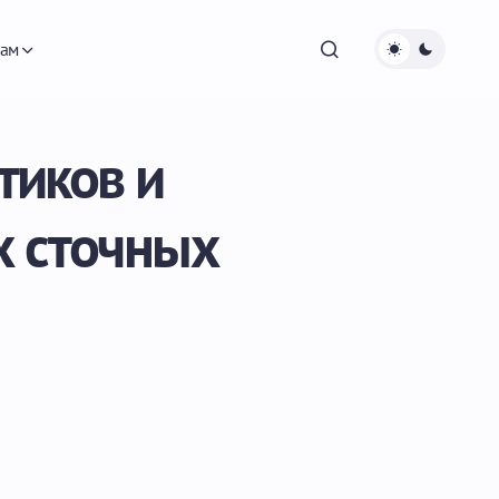
ам
тиков и
х сточных