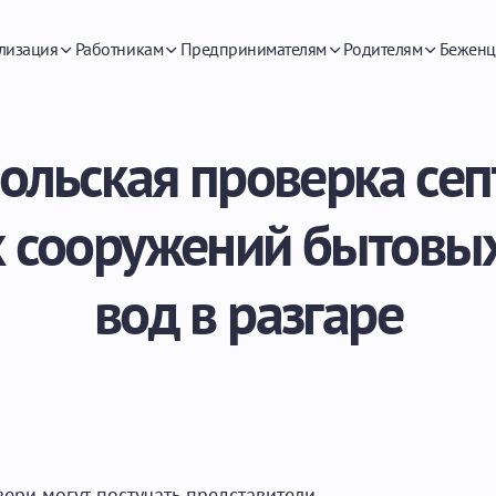
лизация
Работникам
Предпринимателям
Родителям
Беженц
льская проверка сеп
 сооружений бытовы
вод в разгаре
двери могут постучать представители