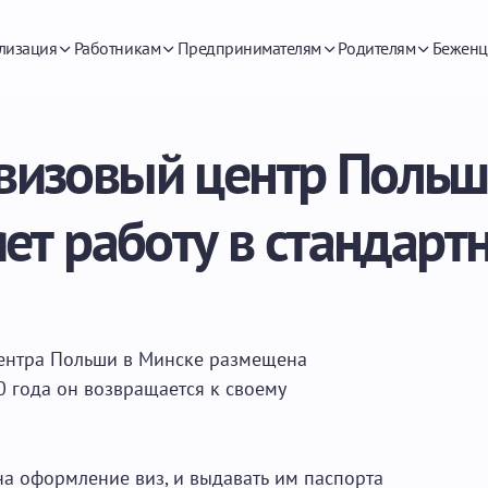
лизация
Работникам
Предпринимателям
Родителям
Беженц
 визовый центр Польш
ет работу в стандар
центра Польши в Минске размещена
0 года он возвращается к своему
на оформление виз, и выдавать им паспорта