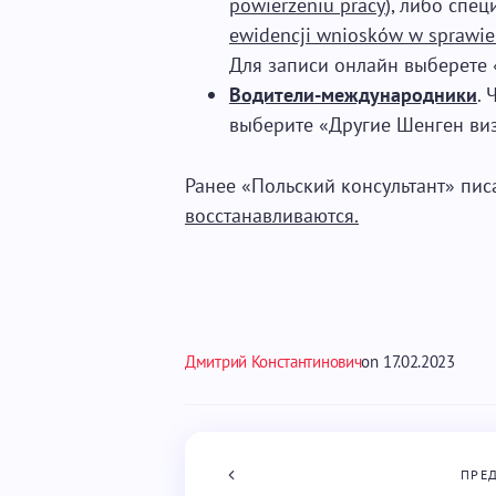
powierzeniu pracy
), либо спе
ewidencji wniosków w sprawie
Для записи онлайн выберете 
Водители-международники
.
выберите «Другие Шенген виз
Ранее «Польский консультант» пис
восстанавливаются.
Дмитрий Константинович
on
17.02.2023
ПРЕ