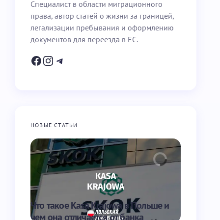
Специалист в области миграционного
права, автор статей о жизни за границей,
легализации пребывания и оформлению
документов для переезда в ЕС.
НОВЫЕ СТАТЬИ
Что такое Kasa Krajowa в Польше и
Что такое
чем она отличается от банка
перевести