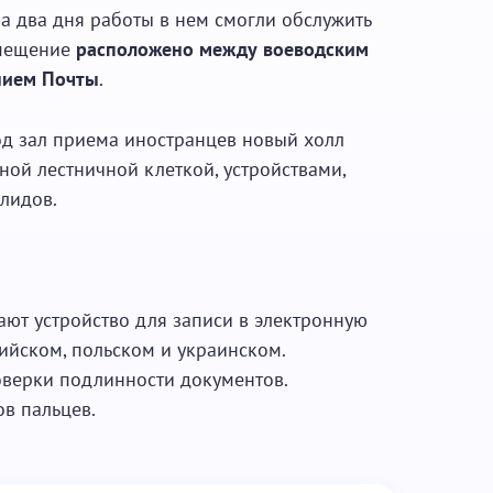
за два дня работы в нем смогли обслужить
омещение
расположено между воеводским
анием Почты
.
од зал приема иностранцев новый холл
ой лестничной клеткой, устройствами,
лидов.
ают устройство для записи в электронную
лийском, польском и украинском.
оверки подлинности документов.
ов пальцев.