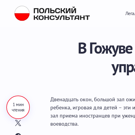
Лега
В Гожуве
упр
Двенадцать окон, большой зал ож
1 мин
ребенка, игровая для детей – эти 
чтения
зал приема иностранцев при ужен
воеводства.