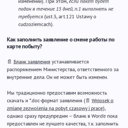
изменений). При этом,
если пакет будет
подан в течение 15 дней, п.1 выполнять не
требуется
(ust.3, art.121 Ustawy o
cudzoziemcach).
Как заполнить заявление о смене работы по
карте побыту?
📄
Бланк заявления
устанавливается
распоряжением Министерства, ответственного за
внутренние дела. Он не может быть изменен.
Мы традиционно предоставим возможность
скачать и *.doc-формат заявления (📄
Wniosek o
zmianę zezwolenia na pobyt czasowy i pracę
),
однако сразу предупредим – бланк в Word’e пока
предоставлен не лучшего качества, т.к. заполнить