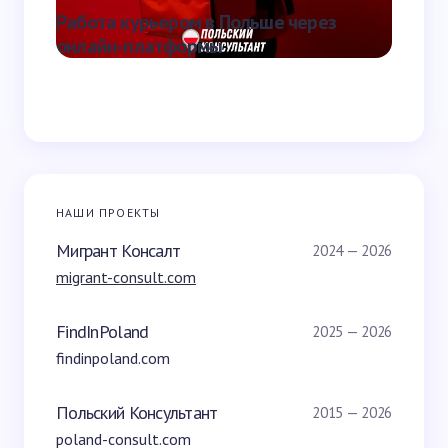
Работа курьером в Польше через
Что та
онлайн-платформы
она от
НАШИ ПРОЕКТЫ
Мигрант Консалт
2024 — 2026
migrant-consult.com
FindInPoland
2025 — 2026
findinpoland.com
Польский Консультант
2015 — 2026
poland-consult.com