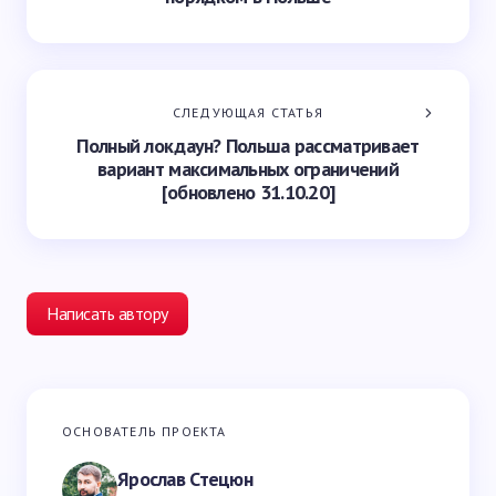
СЛЕДУЮЩАЯ СТАТЬЯ
Полный локдаун? Польша рассматривает
вариант максимальных ограничений
[обновлено 31.10.20]
Написать автору
Ваш адрес email не будет опубликован.
Обязательные
ОСНОВАТЕЛЬ ПРОЕКТА
поля помечены
*
Ярослав Стецюн