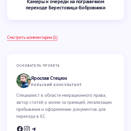
Камеры и очереди на пограничном
переходе Берестовица-Бобровники
Смотреть комментарии (1)
Ваш адрес email не будет опубликован.
Обязательные
ОСНОВАТЕЛЬ ПРОЕКТА
поля помечены
*
Ярослав Стецюн
Ваше имя *
ПОЛЬСКИЙ КОНСУЛЬТАНТ
Специалист в области миграционного права,
автор статей о жизни за границей, легализации
Email *
пребывания и оформлению документов для
переезда в ЕС.
Ваш вопрос *