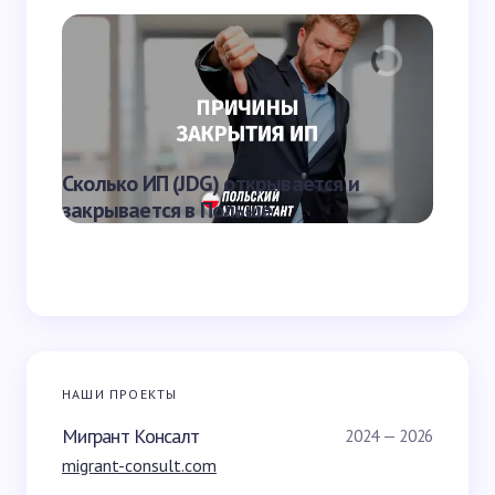
комментариев
Отправить
Что яв
Сколько ИП (JDG) открывается и
наказа
закрывается в Польше
Польш
НАШИ ПРОЕКТЫ
Мигрант Консалт
2024 — 2026
migrant-consult.com