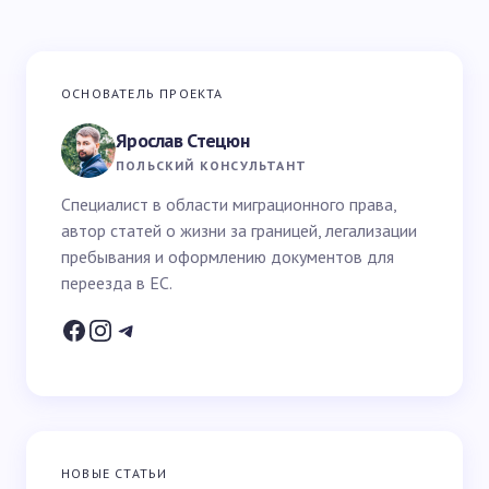
Ваш адрес email не будет опубликован.
Обязательные
ОСНОВАТЕЛЬ ПРОЕКТА
поля помечены
*
Ярослав Стецюн
Ваше имя *
ПОЛЬСКИЙ КОНСУЛЬТАНТ
Специалист в области миграционного права,
автор статей о жизни за границей, легализации
Email *
пребывания и оформлению документов для
переезда в ЕС.
Ваш вопрос *
НОВЫЕ СТАТЬИ
Запомнить имя и email для следующих