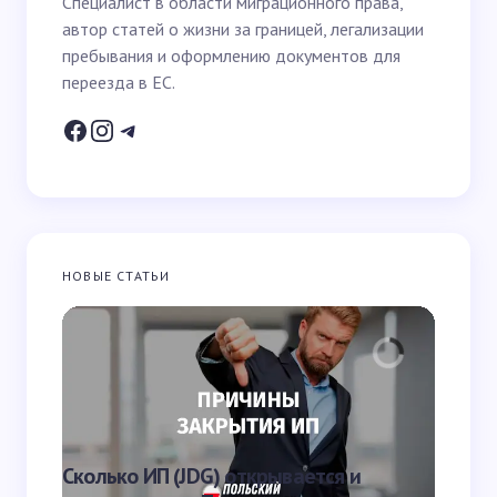
Специалист в области миграционного права,
автор статей о жизни за границей, легализации
Email *
пребывания и оформлению документов для
переезда в ЕС.
Ваш вопрос *
НОВЫЕ СТАТЬИ
Запомнить имя и email для следующих
комментариев
Отправить
Что яв
Сколько ИП (JDG) открывается и
наказа