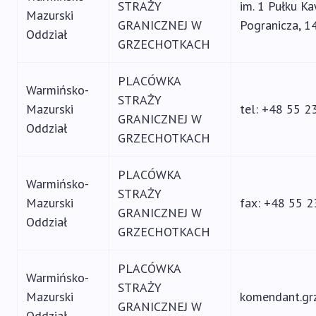
STRAŻY
im. 1 Pułku K
Mazurski
GRANICZNEJ W
Pogranicza, 
Oddział
GRZECHOTKACH
PLACÓWKA
Warmińsko-
STRAŻY
Mazurski
tel: +48 55 2
GRANICZNEJ W
Oddział
GRZECHOTKACH
PLACÓWKA
Warmińsko-
STRAŻY
Mazurski
fax: +48 55 
GRANICZNEJ W
Oddział
GRZECHOTKACH
PLACÓWKA
Warmińsko-
STRAŻY
Mazurski
komendant.grz
GRANICZNEJ W
Oddział