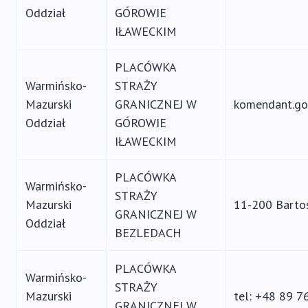
Oddział
GÓROWIE
IŁAWECKIM
PLACÓWKA
Warmińsko-
STRAŻY
Mazurski
GRANICZNEJ W
komendant.go
Oddział
GÓROWIE
IŁAWECKIM
PLACÓWKA
Warmińsko-
STRAŻY
Mazurski
11-200 Barto
GRANICZNEJ W
Oddział
BEZLEDACH
PLACÓWKA
Warmińsko-
STRAŻY
Mazurski
tel: +48 89 7
GRANICZNEJ W