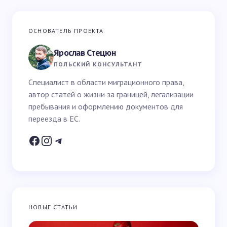
Ваш адрес email не будет опубликован.
Обязательные
ОСНОВАТЕЛЬ ПРОЕКТА
поля помечены
*
Ярослав Стецюн
Ваше имя *
ПОЛЬСКИЙ КОНСУЛЬТАНТ
Специалист в области миграционного права,
автор статей о жизни за границей, легализации
Email *
пребывания и оформлению документов для
переезда в ЕС.
Ваш вопрос *
НОВЫЕ СТАТЬИ
Запомнить имя и email для следующих
комментариев