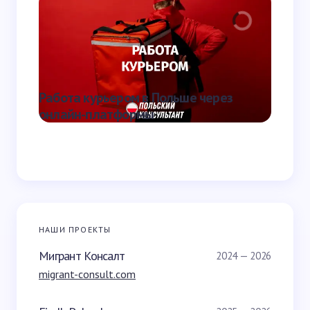
Отправить
Работа курьером в Польше через
Что та
онлайн-платформы
она от
НАШИ ПРОЕКТЫ
Мигрант Консалт
2024 — 2026
migrant-consult.com