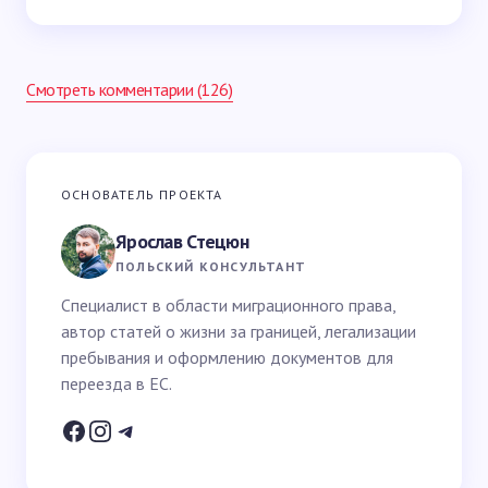
Смотреть комментарии (126)
Ваш адрес email не будет опубликован.
Обязательные
ОСНОВАТЕЛЬ ПРОЕКТА
поля помечены
*
Ярослав Стецюн
Ваше имя *
ПОЛЬСКИЙ КОНСУЛЬТАНТ
Специалист в области миграционного права,
автор статей о жизни за границей, легализации
Email *
пребывания и оформлению документов для
переезда в ЕС.
Ваш вопрос *