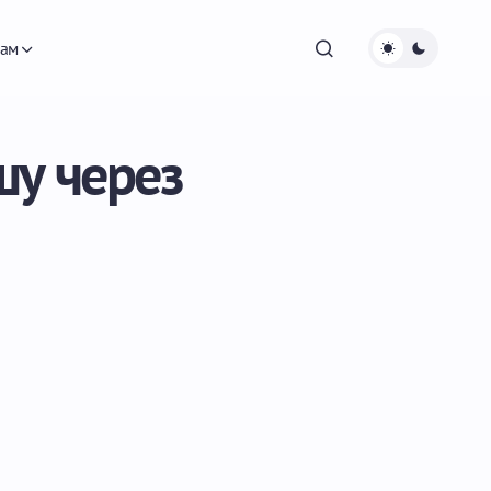
ам
шу через