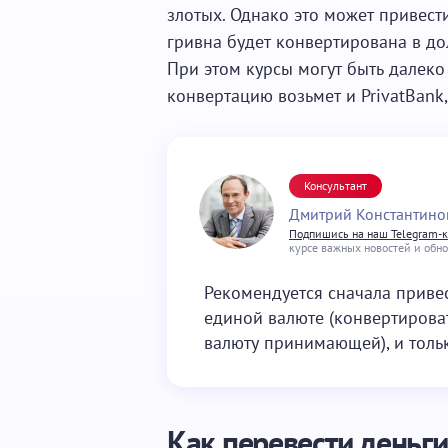
злотых. Однако это может привест
гривна будет конвертирована в до
При этом курсы могут быть далеко
конвертацию возьмет и PrivatBank,
Консультант
Дмитрий Константино
Подпишись на наш Telegram-
курсе важных новостей и обн
Рекомендуется сначала привес
единой валюте (конвертироват
валюту принимающей), и тольк
Как перевести деньги