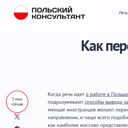
Лега
Как пер
Когда речь идет
о работе в Польш
5 мин
подразумевают
способы вывода за
чтения
меньше иностранцев желают перен
направлении, и чаще всего подоб
как наиболее массово представле