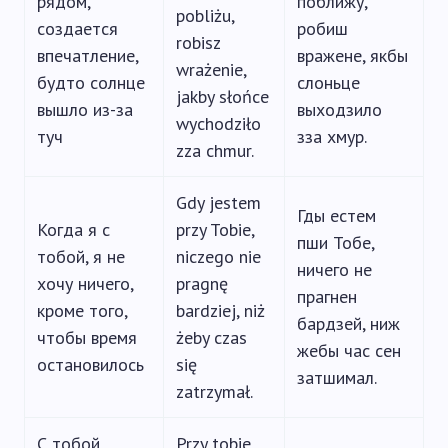
рядом,
поближу,
pobliżu,
создается
робиш
robisz
впечатление,
вражене, якбы
wrażenie,
будто солнце
слоньце
jakby słońce
вышло из-за
выходзило
wychodziło
туч
зза хмур.
zza chmur.
Gdy jestem
Гды естем
Когда я с
przy Tobie,
пши Тобе,
тобой, я не
niczego nie
ничего не
хочу ничего,
pragnę
прагнен
кроме того,
bardziej, niż
бардзей, ниж
чтобы время
żeby czas
жебы час сен
остановилось
się
затшимал.
zatrzymał.
С тобой
Przy tobie