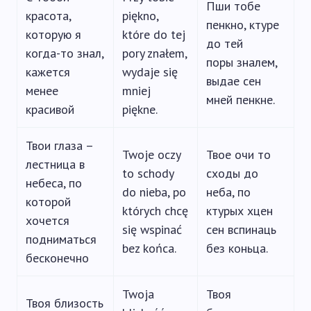
Пши тобе
красота,
piękno,
пенкно, ктуре
которую я
które do tej
до тей
когда-то знал,
pory znałem,
поры зналем,
кажется
wydaje się
выдае сен
менее
mniej
мней пенкне.
красивой
piękne.
Твои глаза –
Twoje oczy
Твое очи то
лестница в
to schody
сходы до
небеса, по
do nieba, po
неба, по
которой
których chcę
ктурых хцен
хочется
się wspinać
сен вспинаць
подниматься
bez końca.
без коньца.
бесконечно
Twoja
Твоя
Твоя близость