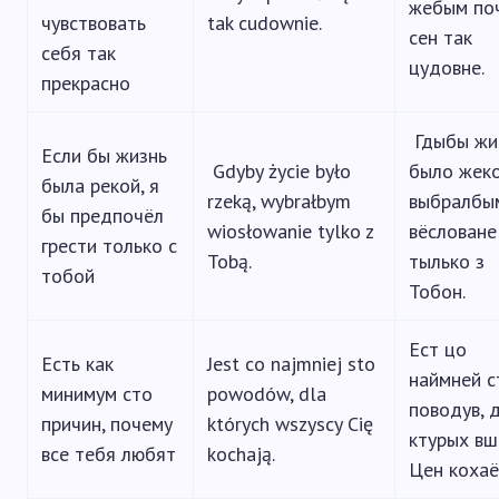
жебым по
чувствовать
tak cudownie.
сен так
себя так
цудовне.
прекрасно
Гдыбы жи
Если бы жизнь
Gdyby życie było
было жеко
была рекой, я
rzeką, wybrałbym
выбралбы
бы предпочёл
wiosłowanie tylko z
вёсловане
грести только с
Tobą.
тылько з
тобой
Тобон.
Ест цо
Есть как
Jest co najmniej sto
наймней с
минимум сто
powodów, dla
поводув, 
причин, почему
których wszyscy Cię
ктурых в
все тебя любят
kochają.
Цен кохаё