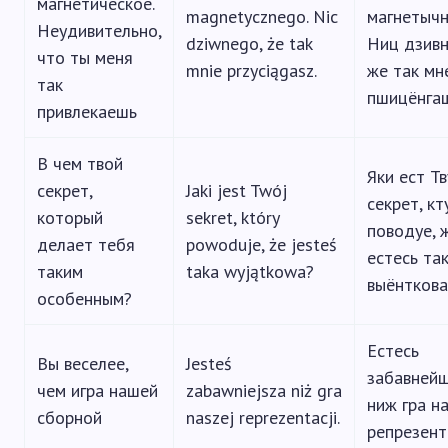
магнетическое.
magnetycznego. Nic
магнетычн
Неудивительно,
dziwnego, że tak
Ниц дзивн
что ты меня
mnie przyciągasz.
же так мн
так
пшицёнгаш
привлекаешь
В чем твой
Яки ест Тв
секрет,
Jaki jest Twój
секрет, кт
который
sekret, który
поводуе, 
делает тебя
powoduje, że jesteś
естесь та
таким
taka wyjątkowa?
выёнткова
особенным?
Естесь
Вы веселее,
Jesteś
забавней
чем игра нашей
zabawniejsza niż gra
ниж гра н
сборной
naszej reprezentacji.
репрезент