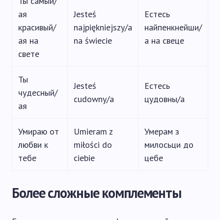
Ты самый/
ая
Jesteś
Естесь
красивый/
najpiękniejszy/a
найпенкнейши/
ая на
na świecie
а на свеце
свете
Ты
Jesteś
Естесь
чудесный/
cudowny/a
цудовны/а
ая
Умираю от
Umieram z
Умерам з
любви к
miłości do
милосьци до
тебе
ciebie
цебе
Более сложные комплементы