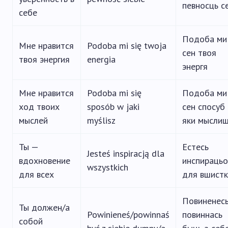
певносць с
себе
Подоба ми
Мне нравится
Podoba mi się twoja
сен твоя
твоя энергия
energia
энергя
Мне нравится
Podoba mi się
Подоба ми
ход твоих
sposób w jaki
сен спосуб 
мыслей
myślisz
яки мысли
Ты —
Естесь
Jesteś inspiracją dla
вдохновение
инспирацьо
wszystkich
для всех
для вшистк
Повиненесь
Ты должен/а
Powinieneś/powinnaś
повиннась
собой