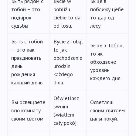
Быть рядом с
Bycie w
Быце в
тобой – это
pobliżu
поближу цебе
подарок
ciebie to dar
то дар од
судьбы
od losu.
лёсу.
Быть с тобой
Bycie z Tobą,
Быце з Тобон,
— это как
to jak
то як
праздновать
obchodzenie
обходзене
день
urodzin
уродзин
рождения
każdego
каждего дня.
каждый день
dnia.
Oświetlasz
Вы освещаете
Осветляш
swoim
всю комнату
своим святлем
światłem
своим светом
цалы покуй.
cały pokój.