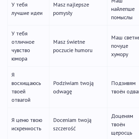
Маш
У тебя
Masz najlepsze
найлепше
лучшие идеи
pomysły
помыслы
У тебя
Маш светн
отличное
Masz świetne
почуце
чувство
poczucie humoru
хумору
юмора
Я
восхищаюсь
Podziwiam twoją
Подзивям
твоей
odwagę
твоён одва
отвагой
Доценям
Я ценю твою
Doceniam twoją
твоён
искренность
szczerość
щеросць