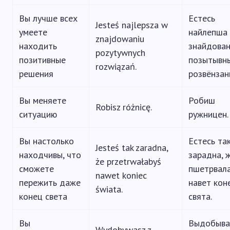
Вы лучше всех
Естесь
Jesteś najlepsza w
умеете
найлепша 
znajdowaniu
находить
знайдова
pozytywnych
позитивные
позытывн
rozwiązań.
решения
розвёнзан
Вы меняете
Робиш
Robisz różnicę.
ситуацию
ружницен.
Вы настолько
Естесь та
Jesteś tak zaradna,
находчивы, что
зарадна, 
że przetrwałabyś
сможете
пшетрвал
nawet koniec
пережить даже
навет кон
świata.
конец света
свята.
Вы
Выдобыва
Wydobywasz z