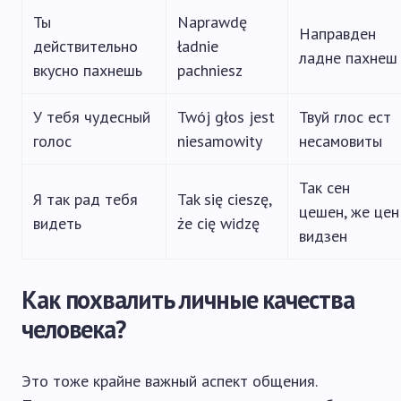
Ты
Naprawdę
Направден
действительно
ładnie
ладне пахнеш
вкусно пахнешь
pachniesz
У тебя чудесный
Twój głos jest
Твуй глос ест
голос
niesamowity
несамовиты
Так сен
Я так рад тебя
Tak się cieszę,
цешен, же цен
видеть
że cię widzę
видзен
Как похвалить личные качества
человека?
Это тоже крайне важный аспект общения.