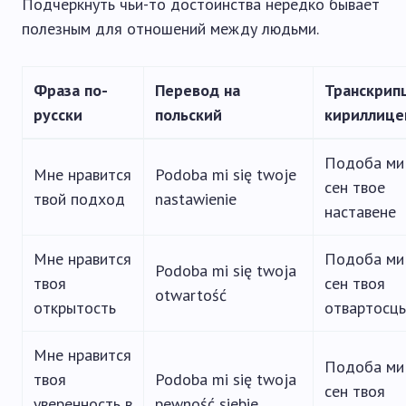
Подчеркнуть чьи-то достоинства нередко бывает
полезным для отношений между людьми.
Фраза по-
Перевод на
Транскрип
русски
польский
кириллице
Подоба ми
Мне нравится
Podoba mi się twoje
сен твое
твой подход
nastawienie
наставене
Мне нравится
Подоба ми
Podoba mi się twoja
твоя
сен твоя
otwartość
открытость
отвартосць
Мне нравится
Подоба ми
твоя
Podoba mi się twoja
сен твоя
уверенность в
pewność siebie