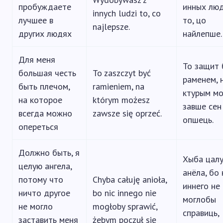
пробуждаете
инных лю
innych ludzi to, co
лучшее в
то, цо
najlepsze.
других людях
найлепше.
Для меня
То защит 
большая честь
To zaszczyt być
раменем, 
быть плечом,
ramieniem, na
ктурым м
на которое
którym możesz
завше сен
всегда можно
zawsze się oprzeć.
опшець.
опереться
Должно быть, я
Хыба цал
целую ангела,
анёла, бо
потому что
Chyba całuję anioła,
иннего не
ничто другое
bo nic innego nie
моглобы
не могло
mogłoby sprawić,
справиць,
заставить меня
żebym poczuł się