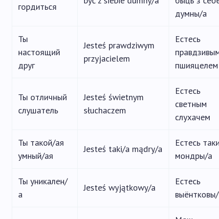
być z siebie dumny/a
быць з себ
гордиться
думны/а
Ты
Естесь
Jesteś prawdziwym
настоящий
правдзивы
przyjacielem
друг
пшияцелем
Естесь
Ты отличный
Jesteś świetnym
светным
слушатель
słuchaczem
слухачем
Ты такой/ая
Естесь так
Jesteś taki/a mądry/a
умный/ая
мондры/а
Ты уникален/
Естесь
Jesteś wyjątkowy/a
а
выёнтковы/