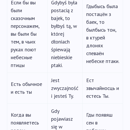
Если бы вы
Gdybyś była
Гдыбысь была
были
postacią z
постацён з
сказочным
bajek, to
баек, то
персонажем,
byłbyś tą, w
былбысь тон,
вы были бы
której
в ктурей
тем, в чьих
dłoniach
длонях
руках поют
śpiewają
спеваён
небесные
niebieskie
небеске птаки.
птицы
ptaki.
Jest
Ест
Есть обычное
zwyczajność
звычайносць и
и есть ты
i jesteś Ty.
естесь Ты.
Gdy
Когда вы
Гды появяш
pojawiasz
появляетесь
сен в
się w