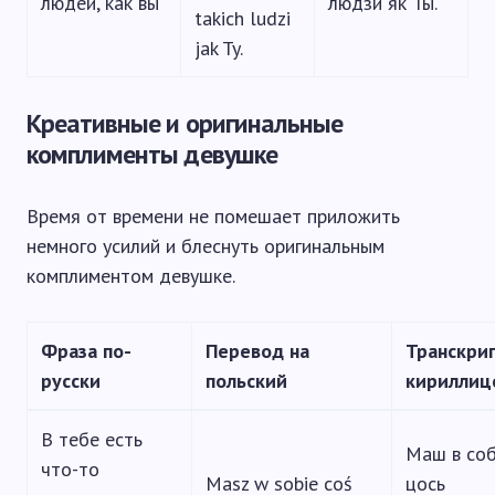
людей, как вы
людзи як Ты.
takich ludzi
jak Ty.
Креативные и оригинальные
комплименты девушке
Время от времени не помешает приложить
немного усилий и блеснуть оригинальным
комплиментом девушке.
Фраза по-
Перевод на
Транскри
русски
польский
кириллиц
В тебе есть
Маш в со
что-то
Masz w sobie coś
цось