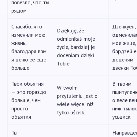
повезло, что ты
рядом
Спасибо, что
Дзенкуен,
Dziękuję, że
изменили мою
одменила
odmieniłaś moje
жизнь,
мое жице,
życie, bardziej je
благодаря вам
бардзей е
doceniam dzięki
я ценю ее еще
доценям
Tobie.
больше
дзенки То
Твои объятия
В твоим
W twoim
— это гораздо
пшитулен
przytuleniu jest o
больше, чем
о веле ве
wiele więcej niż
просто
ниж тыльк
tylko uścisk.
объятия
усьциск.
Ты
Направде