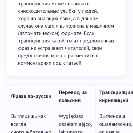
транскрипция может вызывать
снисходительные улыбки у людей,
хорошо знающих язык, а в данном
случае она еще и выполнена в машинном
(автоматическом) формате. Если
транскрипция какой-то из предложенных
фраз не устраивает читателей, свои
предложения можно разместить в
комментариях под статьей.
Перевод на
Транскрипция
Фраза по-русски
польский
кириллицей
Выглядишь как
Wyglądasz
Выглёндаш
всегда
oszałamiająco,
ошаламяёнцо,
сногсшибательно
jak zawsze
як завше