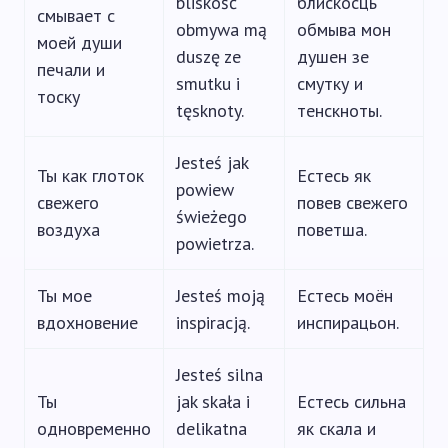
bliskość
блискосць
смывает с
obmywa mą
обмыва мон
моей души
duszę ze
душен зе
печали и
smutku i
смутку и
тоску
tęsknoty.
тенскноты.
Jesteś jak
Ты как глоток
Естесь як
powiew
свежего
повев свежего
świeżego
воздуха
поветша.
powietrza.
Ты мое
Jesteś moją
Естесь моён
вдохновение
inspiracją.
инспирацьон.
Jesteś silna
Ты
jak skała i
Естесь сильна
одновременно
delikatna
як скала и