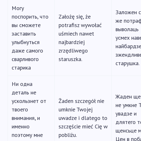
Могу
Заложен с
поспорить, что
Założę się, że
же потра
вы сможете
potrafisz wywołać
выволаць
заставить
uśmiech nawet
усмех нав
улыбнуться
najbardziej
найбардз
даже самого
zrzędliwego
зжендлив
сварливого
staruszka.
старушка.
старика
Ни одна
деталь не
Жаден ще
ускользнет от
Żaden szczegół nie
не умкне 
твоего
umknie Twojej
увадзе и
внимания, и
uwadze i dlatego to
длятего т
именно
szczęście mieć Cię w
щенсьце 
поэтому мне
pobliżu.
Цен в поб