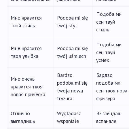
Подоба ми
Мне нравится
Podoba mi się
сен твуй
твой стиль
twój styl
стыль
Подоба ми
Мне нравится
Podoba mi się
сен твуй
твоя улыбка
twój uśmiech
усмех
Bardzo
Бардзо
Мне очень
podoba mi się
подоба ми
нравится твоя
twoja nowa
сен твоя нова
новая причёска
fryzura
фрызура
Отлично
Wyglądasz
Выглёндаш
выглядишь
wspaniale
вспаняле