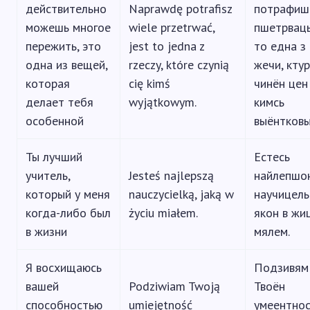
действительно
Naprawdę potrafisz
потрафиш
можешь многое
wiele przetrwać,
пшетрваць
пережить, это
jest to jedna z
то една з
одна из вещей,
rzeczy, które czynią
жечи, кту
которая
cię kimś
чинён цен
делает тебя
wyjątkowym.
кимсь
особенной
выёнтковы
Ты лучший
Естесь
учитель,
Jesteś najlepszą
найлепшо
который у меня
nauczycielką, jaką w
научицель
когда-либо был
życiu miałem.
якон в жи
в жизни
мялем.
Я восхищаюсь
Подзивям
вашей
Podziwiam Twoją
Твоён
способностью
umiejętność
умеентно