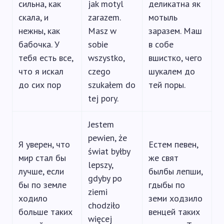
сильна, как
jak motyl
деликатна як
скала, и
zarazem.
мотыль
нежны, как
Masz w
заразем. Маш
бабочка. У
sobie
в собе
тебя есть все,
wszystko,
вшистко, чего
что я искал
czego
шукалем до
до сих пор
szukałem do
тей поры.
tej pory.
Jestem
pewien, że
Я уверен, что
Естем певен,
świat byłby
мир стал бы
же свят
lepszy,
лучше, если
былбы лепши,
gdyby po
бы по земле
гдыбы по
ziemi
ходило
земи ходзило
chodziło
больше таких
венцей таких
więcej