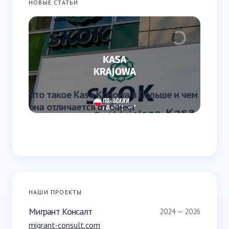
НОВЫЕ СТАТЬИ
Запомнить имя и email для следующих
комментариев
Отправить
Что такое Kasa Krajowa в Польше и чем
Что та
она отличается от банка
переве
НАШИ ПРОЕКТЫ
Мигрант Консалт
2024 — 2026
migrant-consult.com