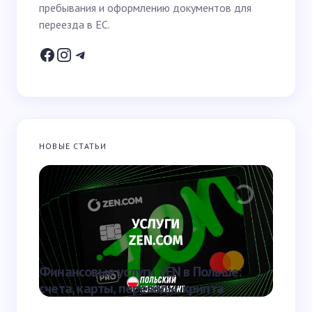
Email *
пребывания и оформлению документов для
переезда в ЕС.
Ваш вопрос *
НОВЫЕ СТАТЬИ
Запомнить имя и email для следующих
комментариев
Отправить
Финансовые услуги ZEN в Польше:
Больни
счета, карты, переводы, крипта
прави