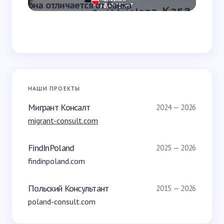
она отличается от банка
переве
НАШИ ПРОЕКТЫ
Мигрант Консалт
2024 — 2026
migrant-consult.com
FindInPoland
2025 — 2026
findinpoland.com
Польский Консультант
2015 — 2026
poland-consult.com