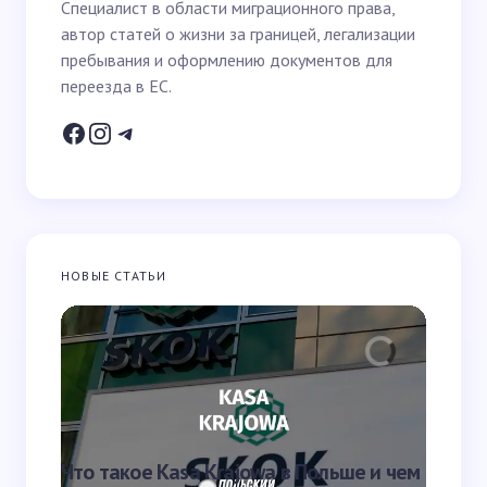
Специалист в области миграционного права,
автор статей о жизни за границей, легализации
Email *
пребывания и оформлению документов для
переезда в ЕС.
Ваш вопрос *
НОВЫЕ СТАТЬИ
Запомнить имя и email для следующих
комментариев
Отправить
Что такое Kasa Krajowa в Польше и чем
Что та