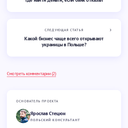
СЛЕДУЮЩАЯ СТАТЬЯ
Какой бизнес чаще всего открывают
украинцы в Польше?
Смотреть комментарии (2)
Ваш адрес email не будет опубликован.
Обязательные
ОСНОВАТЕЛЬ ПРОЕКТА
поля помечены
*
Ярослав Стецюн
Ваше имя *
ПОЛЬСКИЙ КОНСУЛЬТАНТ