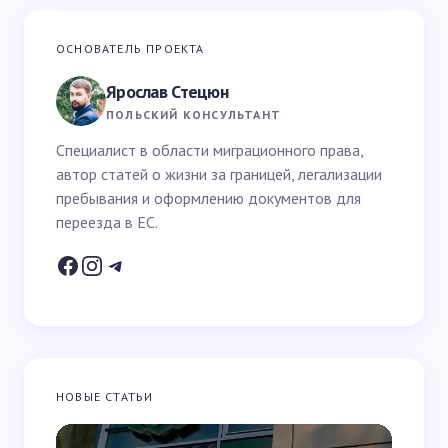
Ваш адрес email не будет опубликован.
Обязательные
ОСНОВАТЕЛЬ ПРОЕКТА
поля помечены
*
Ярослав Стецюн
Ваше имя *
ПОЛЬСКИЙ КОНСУЛЬТАНТ
Специалист в области миграционного права,
автор статей о жизни за границей, легализации
Email *
пребывания и оформлению документов для
переезда в ЕС.
Ваш вопрос *
НОВЫЕ СТАТЬИ
Запомнить имя и email для следующих
комментариев