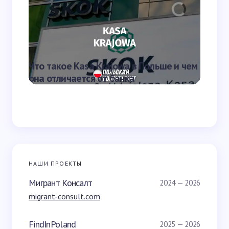
Отправить
Что такое Kasa Krajowa в Польше и чем
Что та
она отличается от банка
переве
НАШИ ПРОЕКТЫ
Мигрант Консалт
2024 — 2026
migrant-consult.com
FindInPoland
2025 — 2026