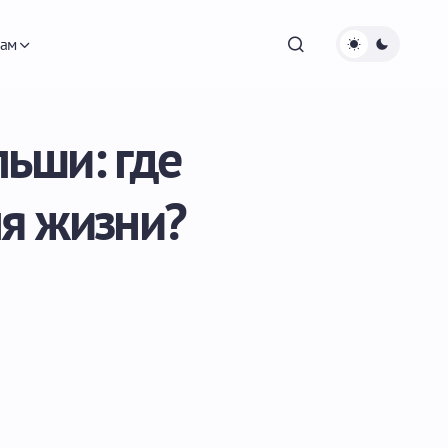
ам
ьши: где
ля жизни?