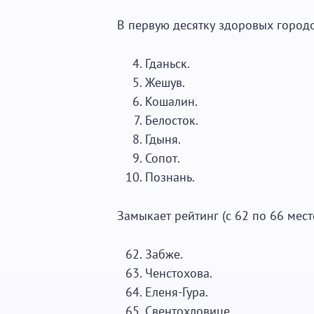
В первую десятку здоровых город
Гданьск.
Жешув.
Кошалин.
Белосток.
Гдыня.
Сопот.
Познань.
Замыкает рейтинг (с 62 по 66 мест
Забже.
Ченстохова.
Еленя-Гура.
Свентохловице.