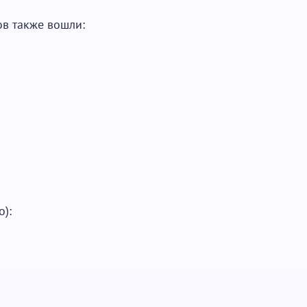
ов также вошли:
о):