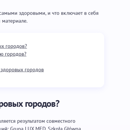
самыми здоровыми, и что включает в себя
 материале.
ых городов?
ью городов?
 здоровых городов
оровых городов?
ляется результатом совместного
ций: Grupa LUX MED, Szkoła Główna