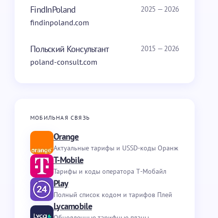
FindInPoland
2025 — 2026
findinpoland.com
Польский Консультант
2015 — 2026
poland-consult.com
МОБИЛЬНАЯ СВЯЗЬ
Orange
Актуальные тарифы и USSD-коды Оранж
T-Mobile
Тарифы и коды оператора Т-Мобайл
Play
Полный список кодом и тарифов Плей
Lycamobile
Обновленные тарифные планы