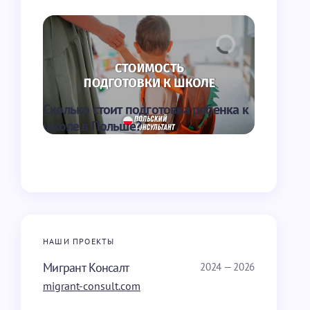
Сколько стоит подготовка ребенка к
Сколько И
школе в Польше?
закрывае
НАШИ ПРОЕКТЫ
Мигрант Консалт
2024 — 2026
migrant-consult.com