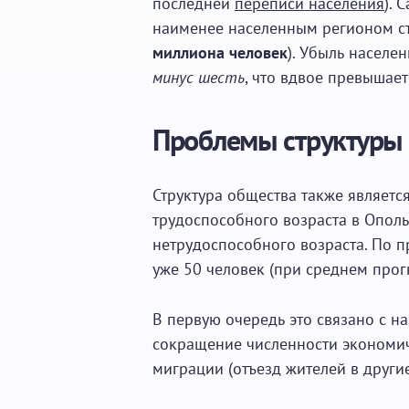
последней
переписи населения
). 
наименее населенным регионом с
миллиона человек
). Убыль населе
минус шесть
, что вдвое превышает
Проблемы структуры
Структура общества также являетс
трудоспособного возраста в Опол
нетрудоспособного возраста. По п
уже 50 человек (при среднем прогн
В первую очередь это связано с н
сокращение численности экономич
миграции (отъезд жителей в другие