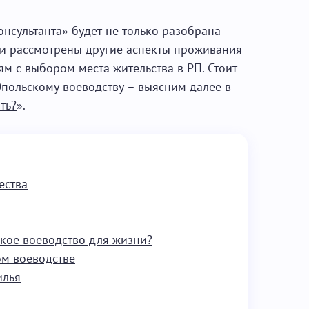
нсультанта» будет не только разобрана
 и рассмотрены другие аспекты проживания
ям с выбором места жительства в РП. Стоит
Опольскому воеводству – выясним далее в
ть?
».
ества
ское воеводство для жизни?
ом воеводстве
илья