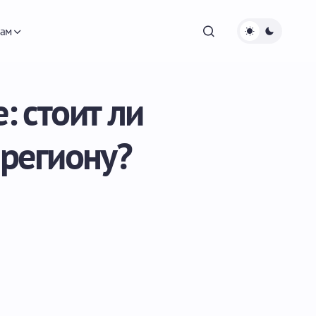
ам
: стоит ли
 региону?