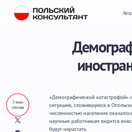
Лега
Демографи
иностран
«Демографической катастрофой» н
5 мин
ситуацию, сложившуюся в Опольско
чтения
численностью населения оказалос
научным работникам видится вовс
будут нарастать.