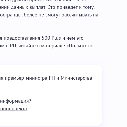
ии данных выплат. Это приведет к тому,
ностранцы, более не смогут рассчитывать на
я предоставления 500 Plus и чем это
м в РП, читайте в материале «Польского
ния премьер-министра РП и Министерства
я информация?
конопроекта