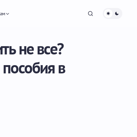
ам
ть не все?
 пособия в