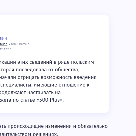
вич
канал
, чтобы быть в
овлений.
ликации этих сведений в ряде польским
торая последовала от общества,
 начали отрицать возможность введения
 специалисты, имеющие отношение к
родолжают настаивать на
ета по статье «500 Plus».
ать происходящие изменения и обязательно
авительством решениях.