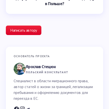
в Польше?
Написать автору
Ваш адрес email не будет опубликован.
Обязательные
ОСНОВАТЕЛЬ ПРОЕКТА
поля помечены
*
Ярослав Стецюн
Ваше имя *
ПОЛЬСКИЙ КОНСУЛЬТАНТ
Специалист в области миграционного права,
автор статей о жизни за границей, легализации
Email *
пребывания и оформлению документов для
переезда в ЕС.