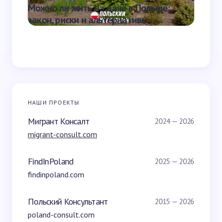
Можно ли жить на даче в Польше:
Скольк
закон, риски и альтернативы
школе
НАШИ ПРОЕКТЫ
Мигрант Консалт
2024 — 2026
migrant-consult.com
FindInPoland
2025 — 2026
findinpoland.com
Польский Консультант
2015 — 2026
poland-consult.com