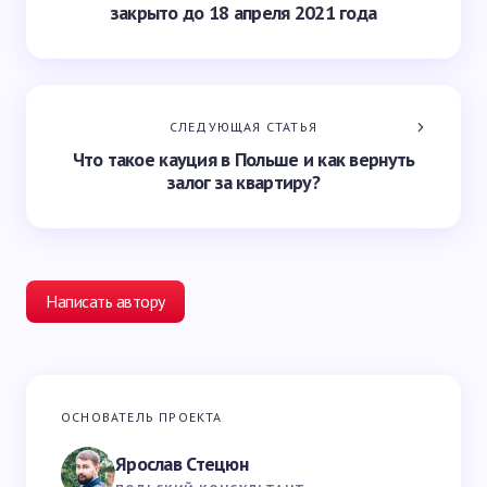
закрыто до 18 апреля 2021 года
СЛЕДУЮЩАЯ СТАТЬЯ
Что такое кауция в Польше и как вернуть
залог за квартиру?
Написать автору
Ваш адрес email не будет опубликован.
Обязательные
ОСНОВАТЕЛЬ ПРОЕКТА
поля помечены
*
Ярослав Стецюн
Ваше имя *