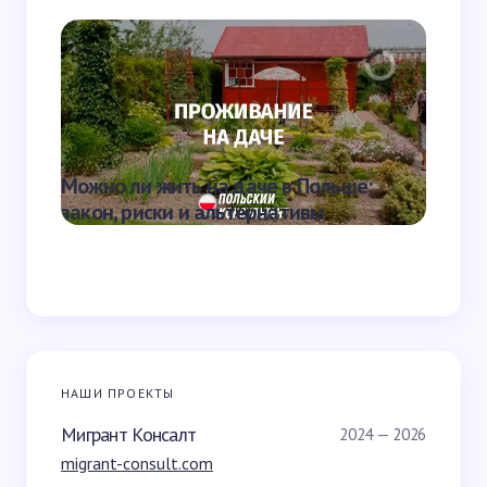
комментариев
Отправить
Можно ли жить на даче в Польше:
Скольк
закон, риски и альтернативы
школе
НАШИ ПРОЕКТЫ
Мигрант Консалт
2024 — 2026
migrant-consult.com