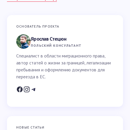
Ваш адрес email не будет опубликован.
Обязательные
ОСНОВАТЕЛЬ ПРОЕКТА
поля помечены
*
Ярослав Стецюн
Ваше имя *
ПОЛЬСКИЙ КОНСУЛЬТАНТ
Специалист в области миграционного права,
автор статей о жизни за границей, легализации
Email *
пребывания и оформлению документов для
переезда в ЕС.
Ваш вопрос *
НОВЫЕ СТАТЬИ
Запомнить имя и email для следующих