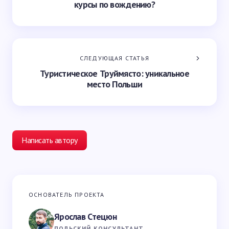
курсы по вождению?
СЛЕДУЮЩАЯ СТАТЬЯ
Туристическое Труймясто: уникальное
место Польши
Написать автору
Ваш адрес email не будет опубликован.
Обязательные
ОСНОВАТЕЛЬ ПРОЕКТА
поля помечены
*
Ярослав Стецюн
Ваше имя *
ПОЛЬСКИЙ КОНСУЛЬТАНТ