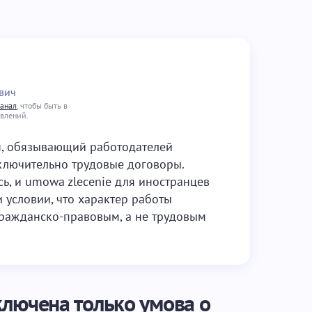
вич
канал
, чтобы быть в
овлений.
н, обязывающий работодателей
ключительно трудовые договоры.
сь, и umowa zlecenie для иностранцев
 условии, что характер работы
гражданско-правовым, а не трудовым
ключена только умова о