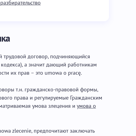
 разбирательство
ика
й трудовой договор, подчиняющийся
 кодекса), а значит дающий работникам
ти их прав – это umowa o pracę.
оворы т.н. гражданско-правовой формы,
ового права и регулируемые Гражданским
сматриваемая умова злецения и
умова о
owa zlecenie, предпочитают заключать