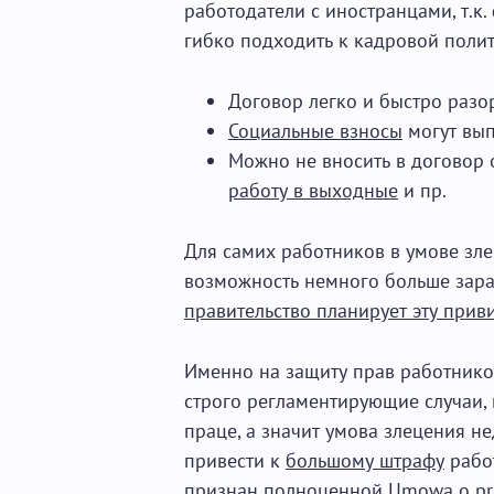
работодатели с иностранцами, т.к
гибко подходить к кадровой поли
Договор легко и быстро разор
Социальные взносы
могут вып
Можно не вносить в договор
работу в выходные
и пр.
Для самих работников в умове зле
возможность немного больше зараб
правительство планирует эту прив
Именно на защиту прав работнико
строго регламентирующие случаи, 
праце, а значит умова злецения н
привести к
большому штрафу
работ
признан полноценной Umowa o prac