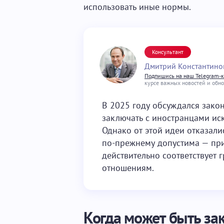
использовать иные нормы.
Консультант
Дмитрий Константино
Подпишись на наш Telegram-
курсе важных новостей и обн
В 2025 году обсуждался зако
заключать с иностранцами ис
Однако от этой идеи отказали
по-прежнему допустима — при
действительно соответствует 
отношениям.
Когда может быть за