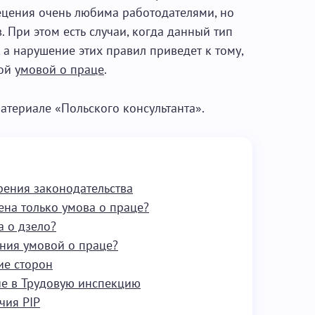
лецения очень любима работодателями, но
 При этом есть случаи, когда данный тип
 а нарушение этих правил приведет к тому,
ной
умовой о праце
.
атериале «Польского консультанта».
рения законодательства
ена только умова о праце?
а о дзело?
ения умовой о праце?
ие сторон
ие в Трудовую инспекцию
чия PIP