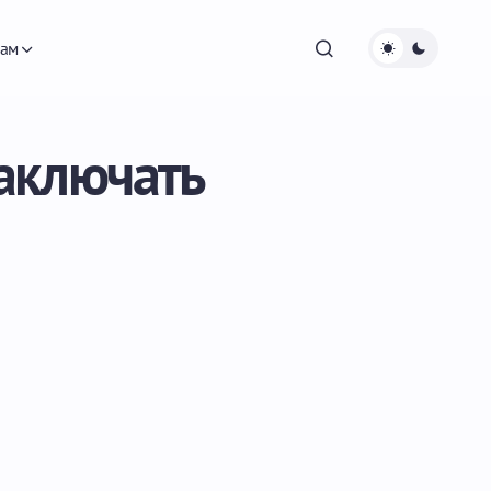
ам
заключать