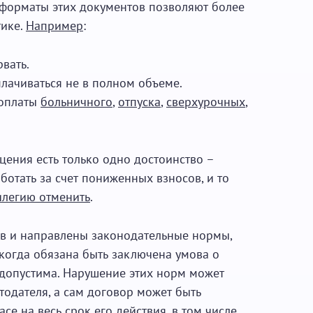
. форматы этих документов позволяют более
тике.
Например
:
вать.
лачиваться не в полном объеме.
 оплаты
больничного
,
отпуска
,
сверхурочных
,
цения есть только одно достоинство –
отать за счет пониженных взносов, и то
илегию отменить
.
в и направлены законодательные нормы,
когда обязана быть заключена умова о
едопустима. Нарушение этих норм может
одателя, а сам договор может быть
ę на весь срок его действия, в том числе